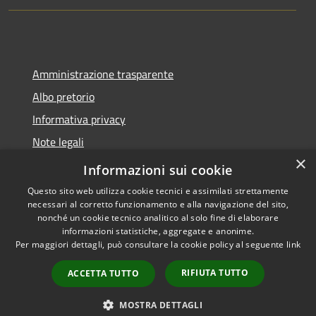
Amministrazione trasparente
Albo pretorio
Informativa privacy
Note legali
×
Dichiarazione di accessibilità
Informazioni sui cookie
Questo sito web utilizza cookie tecnici e assimilati strettamente
necessari al corretto funzionamento e alla navigazione del sito,
nonché un cookie tecnico analitico al solo fine di elaborare
informazioni statistiche, aggregate e anonime.
RSS
Copyright © 2026 • Comune di
Per maggiori dettagli, può consultare la cookie policy al seguente
link
Accessibilità
Montano Lucino • Powered by
Privacy
Municipium
Accesso
•
RIFIUTA TUTTO
ACCETTA TUTTO
Cookie
redazione
Mappa del sito
MOSTRA DETTAGLI