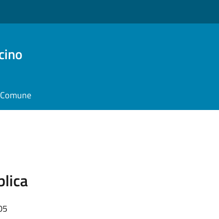
cino
il Comune
blica
05