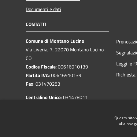
Documenti e dati
CONTATTI
Comune di Montano Lucino
Prenotaz
Via Liveria, 7, 22070 Montano Lucino
Segnalazi
CO
Leggi le 
Codice Fiscale
: 00616910139
Richiesta
Partita IVA
: 00616910139
Fax
: 031470253
Centralino Unico
: 031478011
PEC
:
comune.montanolucino@pec.provincia.como.it
Questo sito 
alla navig