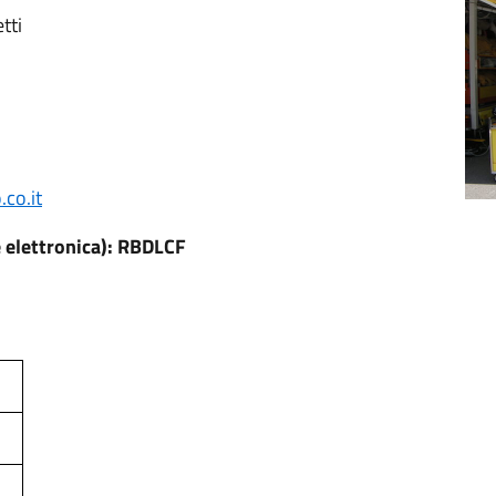
tti
co.it
 elettronica): RBDLCF