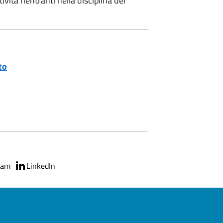
tività rientranti nella disciplina del
to
ram
LinkedIn