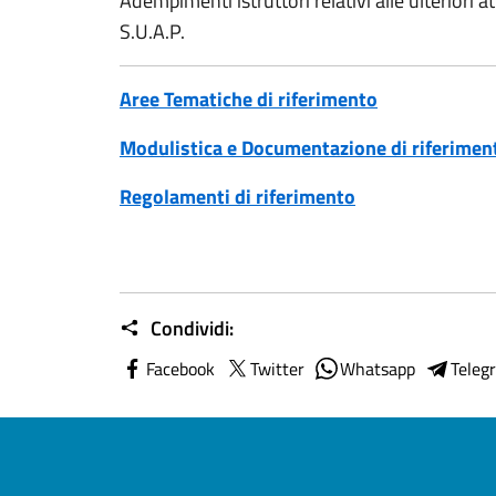
Adempimenti istruttori relativi alle ulteriori at
S.U.A.P.
Aree Tematiche di riferimento
Modulistica e Documentazione di riferimen
Regolamenti di riferimento
Condividi:
Facebook
Twitter
Whatsapp
Teleg