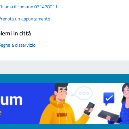
Chiama il comune 031478011
Prenota un appuntamento
lemi in città
Segnala disservizio