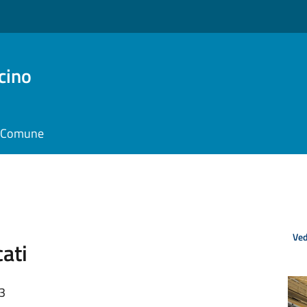
cino
il Comune
Ved
ati
23