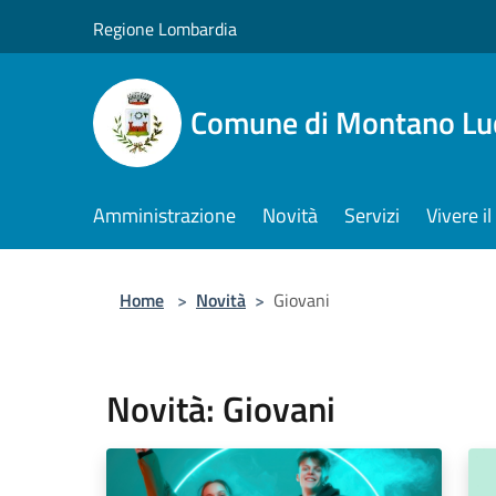
Salta al contenuto principale
Regione Lombardia
Comune di Montano Lu
Amministrazione
Novità
Servizi
Vivere 
Home
>
Novità
>
Giovani
Novità: Giovani