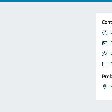
Cont
Prob