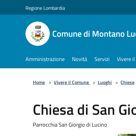
Salta al contenuto principale
Regione Lombardia
Comune di Montano Lu
Amministrazione
Novità
Servizi
Vivere 
Home
>
Vivere il Comune
>
Luoghi
>
Chiese
Chiesa di San Gi
Parrocchia San Giorgio di Lucino