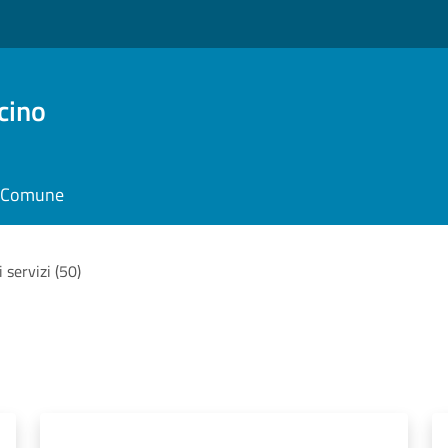
cino
il Comune
i servizi (50)