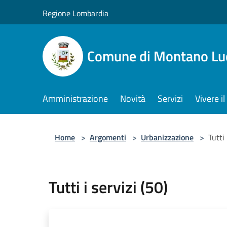
Salta al contenuto principale
Regione Lombardia
Comune di Montano Lu
Amministrazione
Novità
Servizi
Vivere 
Home
>
Argomenti
>
Urbanizzazione
>
Tutti 
Tutti i servizi (50)