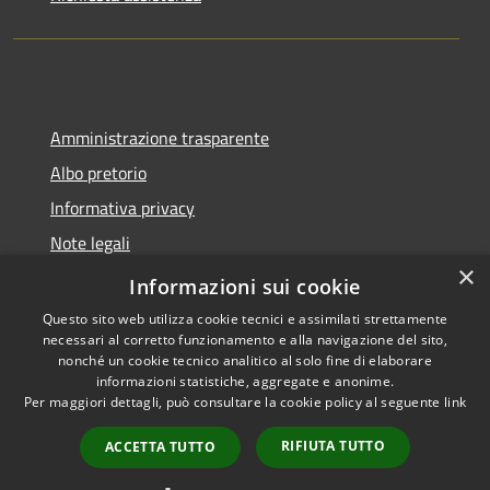
Amministrazione trasparente
Albo pretorio
Informativa privacy
Note legali
×
Dichiarazione di accessibilità
Informazioni sui cookie
Questo sito web utilizza cookie tecnici e assimilati strettamente
necessari al corretto funzionamento e alla navigazione del sito,
nonché un cookie tecnico analitico al solo fine di elaborare
informazioni statistiche, aggregate e anonime.
RSS
Copyright © 2026 • Comune di
Per maggiori dettagli, può consultare la cookie policy al seguente
link
Accessibilità
Montano Lucino • Powered by
Privacy
Municipium
Accesso
•
RIFIUTA TUTTO
ACCETTA TUTTO
Cookie
redazione