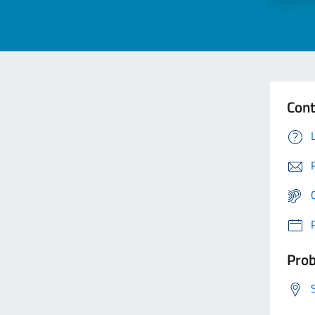
Cont
Prob