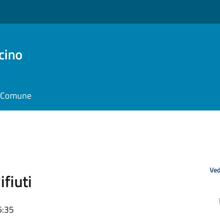
cino
il Comune
Ved
fiuti
5:35