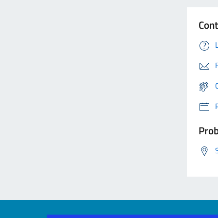
Cont
Prob