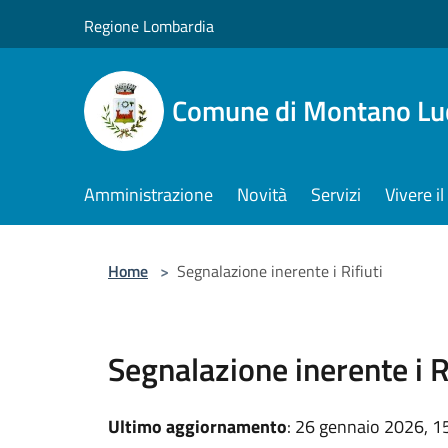
Salta al contenuto principale
Regione Lombardia
Comune di Montano Lu
Amministrazione
Novità
Servizi
Vivere 
Home
>
Segnalazione inerente i Rifiuti
Segnalazione inerente i Ri
Ultimo aggiornamento
: 26 gennaio 2026, 1