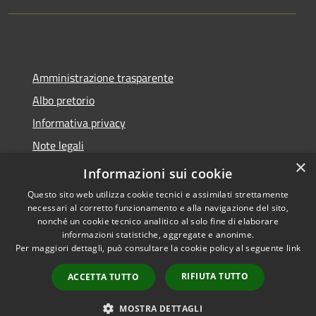
Amministrazione trasparente
Albo pretorio
Informativa privacy
Note legali
×
Dichiarazione di accessibilità
Informazioni sui cookie
Questo sito web utilizza cookie tecnici e assimilati strettamente
necessari al corretto funzionamento e alla navigazione del sito,
nonché un cookie tecnico analitico al solo fine di elaborare
informazioni statistiche, aggregate e anonime.
RSS
Copyright © 2026 • Comune di
Per maggiori dettagli, può consultare la cookie policy al seguente
link
Accessibilità
Montano Lucino • Powered by
Privacy
Municipium
Accesso
•
RIFIUTA TUTTO
ACCETTA TUTTO
Cookie
redazione
Mappa del sito
MOSTRA DETTAGLI