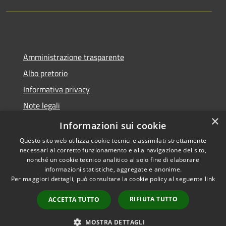
Amministrazione trasparente
Albo pretorio
Informativa privacy
Note legali
×
Dichiarazione di accessibilità
Informazioni sui cookie
Questo sito web utilizza cookie tecnici e assimilati strettamente
necessari al corretto funzionamento e alla navigazione del sito,
nonché un cookie tecnico analitico al solo fine di elaborare
informazioni statistiche, aggregate e anonime.
RSS
Copyright © 2026 • Comune di
Per maggiori dettagli, può consultare la cookie policy al seguente
link
Accessibilità
Montano Lucino • Powered by
Privacy
Municipium
Accesso
•
RIFIUTA TUTTO
ACCETTA TUTTO
Cookie
redazione
Mappa del sito
MOSTRA DETTAGLI