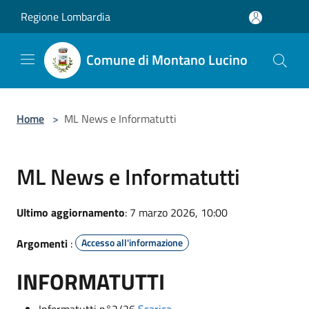
Salta al contenuto principale
Regione Lombardia
Comune di Montano Lucino
Home
>
ML News e Informatutti
ML News e Informatutti
Ultimo aggiornamento
: 7 marzo 2026, 10:00
Argomenti
:
Accesso all'informazione
INFORMATUTTI
Informatutti n°2/26
Scarica