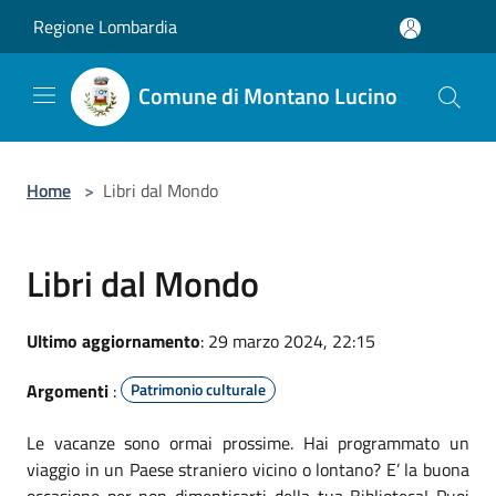
Salta al contenuto principale
Regione Lombardia
Comune di Montano Lucino
Home
>
Libri dal Mondo
Libri dal Mondo
Ultimo aggiornamento
: 29 marzo 2024, 22:15
Argomenti
:
Patrimonio culturale
Le vacanze sono ormai prossime. Hai programmato un
viaggio in un Paese straniero vicino o lontano? E’ la buona
occasione per non dimenticarti della tua Biblioteca! Puoi