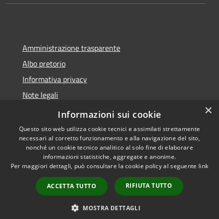
Amministrazione trasparente
Albo pretorio
Informativa privacy
Note legali
×
Dichiarazione di accessibilità
Informazioni sui cookie
Questo sito web utilizza cookie tecnici e assimilati strettamente
necessari al corretto funzionamento e alla navigazione del sito,
nonché un cookie tecnico analitico al solo fine di elaborare
informazioni statistiche, aggregate e anonime.
RSS
Copyright © 2026 • Comune di
Per maggiori dettagli, può consultare la cookie policy al seguente
link
Accessibilità
Montano Lucino • Powered by
Privacy
Municipium
Accesso
•
RIFIUTA TUTTO
ACCETTA TUTTO
Cookie
redazione
Mappa del sito
MOSTRA DETTAGLI