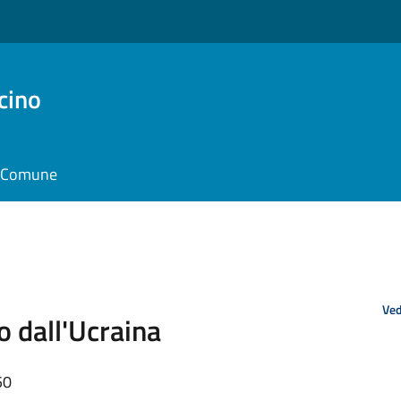
cino
il Comune
Ved
o dall'Ucraina
50