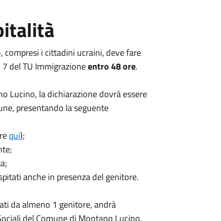
italità
compresi i cittadini ucraini, deve fare
art. 7 del TU Immigrazione
entro 48 ore
.
no Lucino, la dichiarazione dovrà essere
mune, presentando la seguente
are
qui
);
nte;
a;
spitati anche in presenza del genitore.
ati da almeno 1 genitore, andrà
 Sociali del Comune di Montano Lucino.