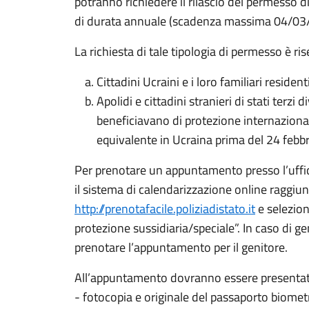
potranno richiedere il rilascio del permesso
di durata annuale (scadenza massima 04/03
La richiesta di tale tipologia di permesso è rise
Cittadini Ucraini e i loro familiari reside
Apolidi e cittadini stranieri di stati terzi d
beneficiavano di protezione internaziona
equivalente in Ucraina prima del 24 febb
Per prenotare un appuntamento presso l’uffic
il sistema di calendarizzazione online raggiung
http://prenotafacile.poliziadistato.it
e selezion
protezione sussidiaria/speciale”. In caso di gen
prenotare l’appuntamento per il genitore.
All’appuntamento dovranno essere presentat
- fotocopia e originale del passaporto biometr