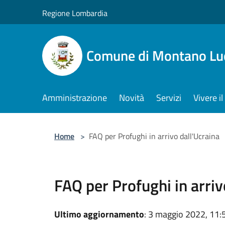
Salta al contenuto principale
Regione Lombardia
Comune di Montano Lu
Amministrazione
Novità
Servizi
Vivere 
Home
>
FAQ per Profughi in arrivo dall'Ucraina
FAQ per Profughi in arriv
Ultimo aggiornamento
: 3 maggio 2022, 11: