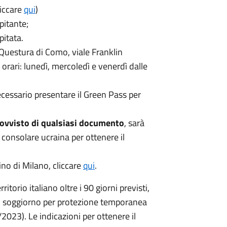
liccare
qui
)
pitante;
itata.
 Questura di Como, viale Franklin
orari: lunedì, mercoledì e venerdì dalle
ecessario presentare il Green Pass per
ovvisto di qualsiasi documento
, sarà
consolare ucraina per ottenere il
ino di Milano, cliccare
qui
.
ritorio italiano oltre i 90 giorni previsti,
 di soggiorno per protezione temporanea
23). Le indicazioni per ottenere il