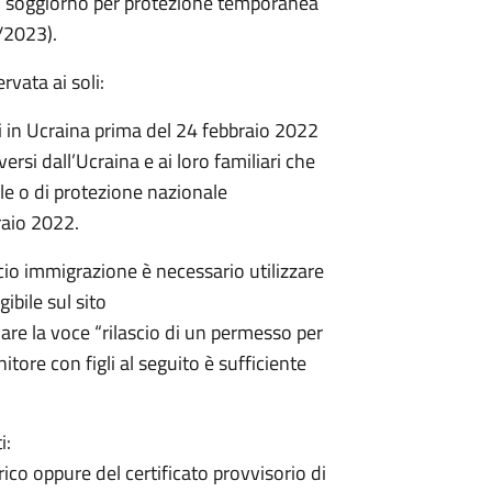
 di soggiorno per protezione temporanea
/2023).
rvata ai soli:
nti in Ucraina prima del 24 febbraio 2022
iversi dall’Ucraina e ai loro familiari che
le o di protezione nazionale
raio 2022.
io immigrazione è necessario utilizzare
ibile sul sito
are la voce “rilascio di un permesso per
itore con figli al seguito è sufficiente
i:
ico oppure del certificato provvisorio di