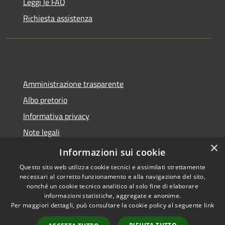
Leggi le FAQ
Richiesta assistenza
Amministrazione trasparente
Albo pretorio
Informativa privacy
Note legali
×
Dichiarazione di accessibilità
Informazioni sui cookie
Questo sito web utilizza cookie tecnici e assimilati strettamente
necessari al corretto funzionamento e alla navigazione del sito,
nonché un cookie tecnico analitico al solo fine di elaborare
informazioni statistiche, aggregate e anonime.
RSS
Copyright © 2026 • Comune di
Per maggiori dettagli, può consultare la cookie policy al seguente
link
Accessibilità
Montano Lucino • Powered by
Privacy
Municipium
Accesso
•