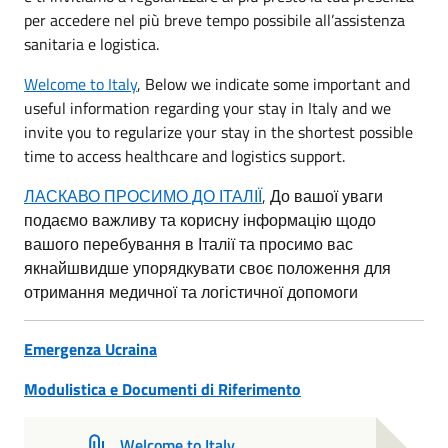
per accedere nel più breve tempo possibile all’assistenza
sanitaria e logistica.
Welcome to Italy
, Below we indicate some important and
useful information regarding your stay in Italy and we
invite you to regularize your stay in the shortest possible
time to access healthcare and logistics support.
ЛАСКАВО ПРОСИМО ДО ІТАЛІЇ
, До вашої уваги
подаємо важливу та корисну інформацію щодо
вашого перебування в Італії та просимо вас
якнайшвидше упорядкувати своє положення для
отримання медичної та логістичної допомоги
Emergenza Ucraina
Modulistica e Documenti di Riferimento
Welcome to Italy