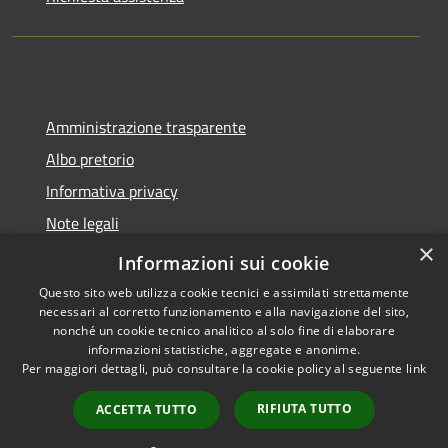
Amministrazione trasparente
Albo pretorio
Informativa privacy
Note legali
×
Dichiarazione di accessibilità
Informazioni sui cookie
Questo sito web utilizza cookie tecnici e assimilati strettamente
necessari al corretto funzionamento e alla navigazione del sito,
nonché un cookie tecnico analitico al solo fine di elaborare
informazioni statistiche, aggregate e anonime.
RSS
Copyright © 2026 • Comune di
Per maggiori dettagli, può consultare la cookie policy al seguente
link
Accessibilità
Montano Lucino • Powered by
Privacy
Municipium
Accesso
•
RIFIUTA TUTTO
ACCETTA TUTTO
Cookie
redazione