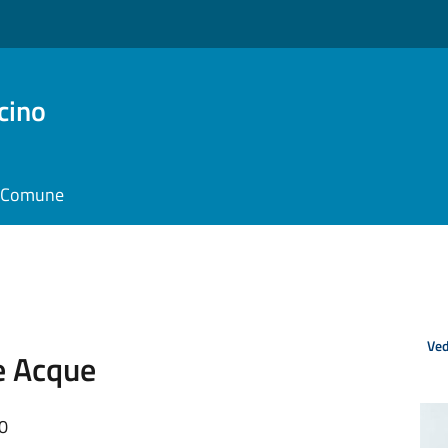
cino
il Comune
Ved
le Acque
50