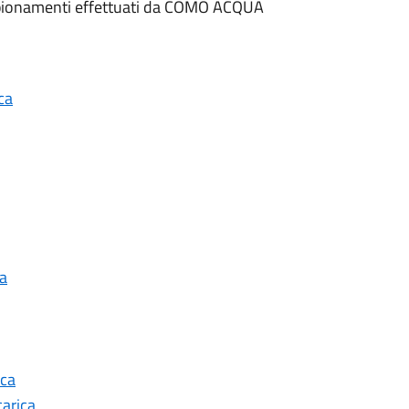
campionamenti effettuati da COMO ACQUA
ca
ca
ica
carica