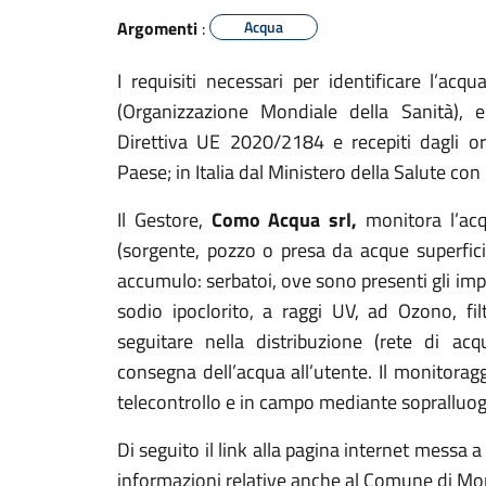
Argomenti
:
Acqua
I requisiti necessari per identificare l’acq
(Organizzazione Mondiale della Sanità), e
Direttiva UE 2020/2184 e recepiti dagli or
Paese; in Italia dal Ministero della Salute con
Il Gestore,
Como Acqua srl,
monitora l’acq
(sorgente, pozzo o presa da acque superficia
accumulo: serbatoi, ove sono presenti gli imp
sodio ipoclorito, a raggi UV, ad Ozono, fil
seguitare nella distribuzione (rete di ac
consegna dell’acqua all’utente. Il monitorag
telecontrollo e in campo mediante sopralluog
Di seguito il link alla pagina internet messa 
informazioni relative anche al Comune di M