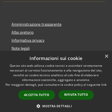
Amministrazione trasparente
Albo pretorio
Informativa privacy
Note legali
×
Dichiarazione di accessibilità
Informazioni sui cookie
Questo sito web utilizza cookie tecnici e assimilati strettamente
necessari al corretto funzionamento e alla navigazione del sito,
nonché un cookie tecnico analitico al solo fine di elaborare
informazioni statistiche, aggregate e anonime.
RSS
Copyright © 2026 • Comune di
Per maggiori dettagli, può consultare la cookie policy al seguente
link
Accessibilità
Montano Lucino • Powered by
Privacy
Municipium
Accesso
•
RIFIUTA TUTTO
ACCETTA TUTTO
Cookie
redazione
Mappa del sito
MOSTRA DETTAGLI