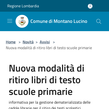
Salta al contenuto principale
Regione Lombardia
Comune di Montano Lucino
Home
>
Novità
>
Avvisi
>
Nuova modalità di ritiro libri di testo scuole primarie
Nuova modalità di
ritiro libri di testo
scuole primarie
informativa per la gestione dematerializzata delle
cedole librarie per il ritiro dei testi scolastici