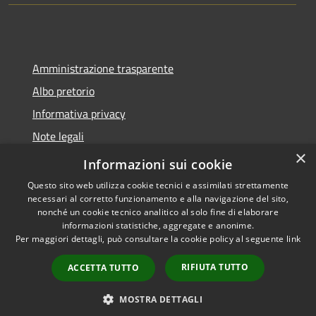
Amministrazione trasparente
Albo pretorio
Informativa privacy
Note legali
×
Dichiarazione di accessibilità
Informazioni sui cookie
Questo sito web utilizza cookie tecnici e assimilati strettamente
necessari al corretto funzionamento e alla navigazione del sito,
nonché un cookie tecnico analitico al solo fine di elaborare
informazioni statistiche, aggregate e anonime.
RSS
Copyright © 2026 • Comune di
Per maggiori dettagli, può consultare la cookie policy al seguente
link
Accessibilità
Montano Lucino • Powered by
Privacy
Municipium
Accesso
•
RIFIUTA TUTTO
ACCETTA TUTTO
Cookie
redazione
Mappa del sito
MOSTRA DETTAGLI