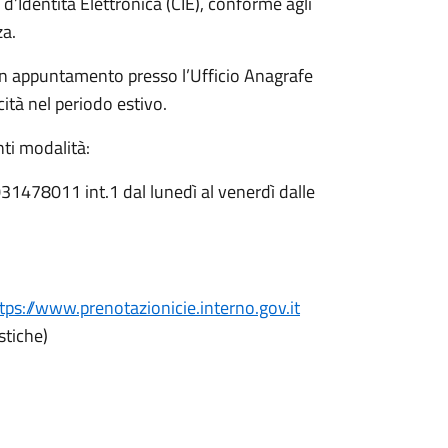
 d’Identità Elettronica (CIE), conforme agli
za.
un appuntamento presso l’Ufficio Anagrafe
cità nel periodo estivo.
ti modalità:
031478011 int.1 dal lunedì al venerdì dalle
tps://www.prenotazionicie.interno.gov.it
stiche)