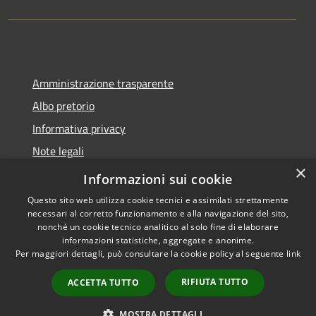
Amministrazione trasparente
Albo pretorio
Informativa privacy
Note legali
×
Dichiarazione di accessibilità
Informazioni sui cookie
Questo sito web utilizza cookie tecnici e assimilati strettamente
necessari al corretto funzionamento e alla navigazione del sito,
nonché un cookie tecnico analitico al solo fine di elaborare
informazioni statistiche, aggregate e anonime.
RSS
Copyright © 2026 • Comune di
Per maggiori dettagli, può consultare la cookie policy al seguente
link
Accessibilità
Montano Lucino • Powered by
Privacy
Municipium
Accesso
•
RIFIUTA TUTTO
ACCETTA TUTTO
Cookie
redazione
Mappa del sito
MOSTRA DETTAGLI